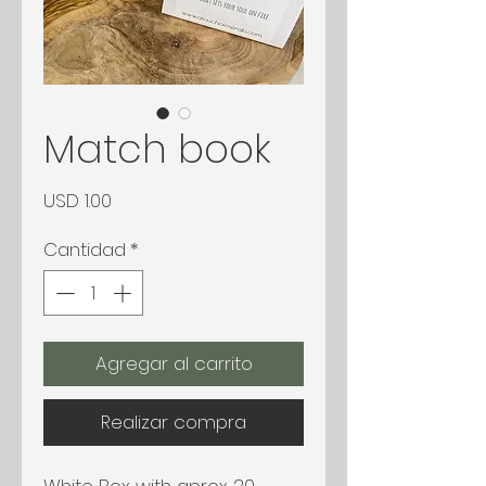
Match book
Precio
USD 1.00
Cantidad
*
Agregar al carrito
Realizar compra
White Box with aprox 20