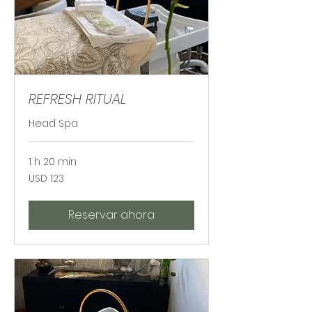
REFRESH RITUAL
Head Spa
1 h 20 min
123
USD 123
dólares
estadounidenses
Reservar ahora