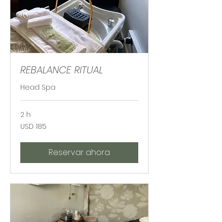
REBALANCE RITUAL
Head Spa
2 h
185
USD 185
dólares
estadounidenses
Reservar ahora