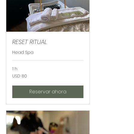
RESET RITUAL
Head Spa
1 h
80
USD 80
dólares
estadounidenses
Reservar ahora