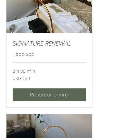
SIGNATURE RENEWAL
Head Spa
2 h 30 min
256
USD 256
dólares
estadounidenses
Reservar ahora