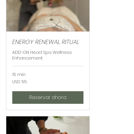
ENERGY RENEWAL RITUAL
ADD-ON Head Spa Wellness
Enhancement
15 min
55
USD 55
dólares
estadounidenses
Reservar ahora